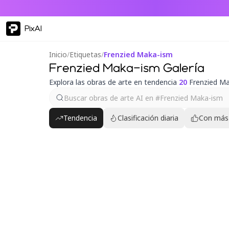
PixAI
Inicio
/
Etiquetas
/
Frenzied Maka-ism
Frenzied Maka-ism Galería
Explora las obras de arte en tendencia
20
Frenzied M
Tendencia
Clasificación diaria
Con más