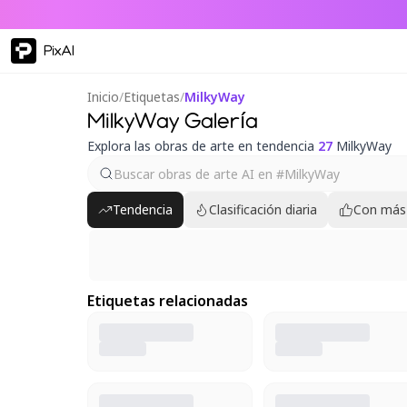
PixAI
Inicio
/
Etiquetas
/
MilkyWay
MilkyWay Galería
Explora las obras de arte en tendencia
27
MilkyWay
Tendencia
Clasificación diaria
Con más
Etiquetas relacionadas