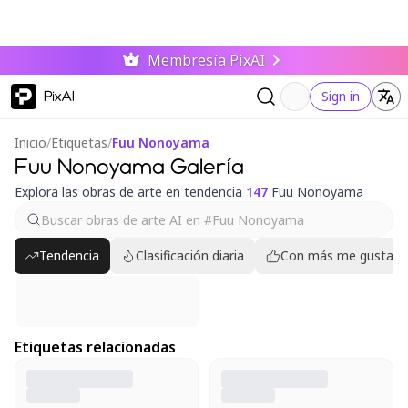
Membresía PixAI
PixAI
Sign in
Inicio
/
Etiquetas
/
Fuu Nonoyama
Fuu Nonoyama Galería
Explora las obras de arte en tendencia
147
Fuu Nonoyama
Tendencia
Clasificación diaria
Con más me gusta
Etiquetas relacionadas