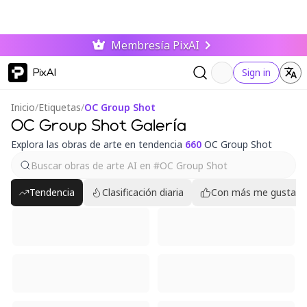
Membresía PixAI
PixAI
Sign in
Inicio
/
Etiquetas
/
OC Group Shot
OC Group Shot Galería
Explora las obras de arte en tendencia
660
OC Group Shot
Tendencia
Clasificación diaria
Con más me gusta