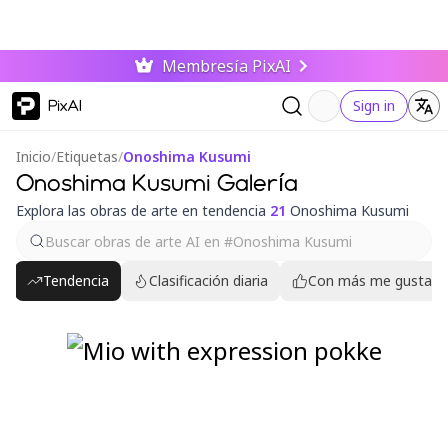
Membresía PixAI
PixAI
Sign in
Inicio
/
Etiquetas
/
Onoshima Kusumi
Onoshima Kusumi Galería
Explora las obras de arte en tendencia
21
Onoshima Kusumi
Tendencia
Clasificación diaria
Con más me gusta