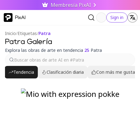
Membresía PixAI
PixAI
Sign in
Inicio
/
Etiquetas
/
Patra
Patra Galería
Explora las obras de arte en tendencia
25
Patra
Tendencia
Clasificación diaria
Con más me gusta