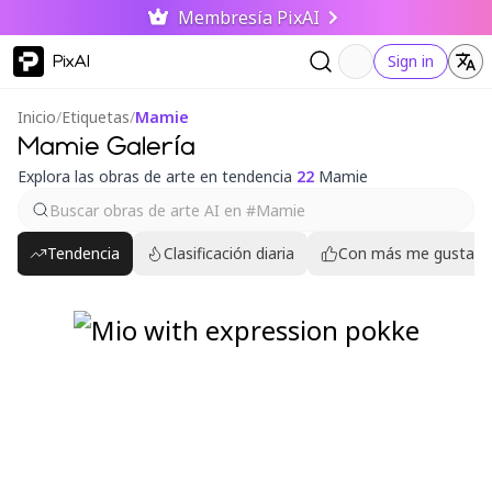
Membresía PixAI
PixAI
Sign in
Inicio
/
Etiquetas
/
Mamie
Mamie Galería
Explora las obras de arte en tendencia
22
Mamie
Tendencia
Clasificación diaria
Con más me gusta