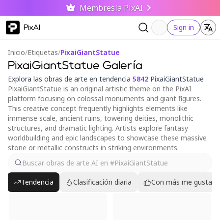
Membresía PixAI
PixAI
Sign in
Inicio
/
Etiquetas
/
PixaiGiantStatue
PixaiGiantStatue Galería
Explora las obras de arte en tendencia
5842
PixaiGiantStatue
PixaiGiantStatue is an original artistic theme on the PixAI
platform focusing on colossal monuments and giant figures.
This creative concept frequently highlights elements like
immense scale, ancient ruins, towering deities, monolithic
structures, and dramatic lighting. Artists explore fantasy
worldbuilding and epic landscapes to showcase these massive
stone or metallic constructs in striking environments.
Tendencia
Clasificación diaria
Con más me gusta