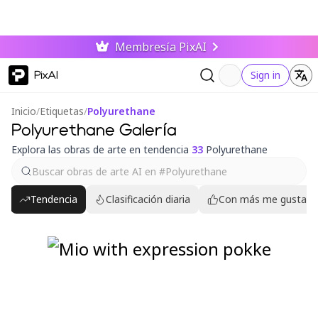
Membresía PixAI
PixAI
Sign in
Inicio
/
Etiquetas
/
Polyurethane
Polyurethane Galería
Explora las obras de arte en tendencia
33
Polyurethane
Tendencia
Clasificación diaria
Con más me gusta