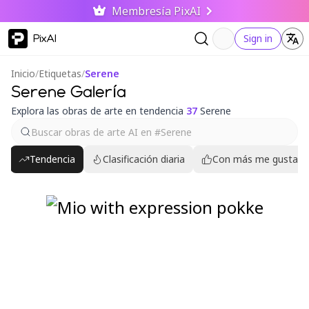
Membresía PixAI
PixAI
Sign in
Inicio
/
Etiquetas
/
Serene
Serene Galería
Explora las obras de arte en tendencia
37
Serene
Tendencia
Clasificación diaria
Con más me gusta