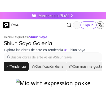
Membresía PixAI
PixAI
Sign in
Inicio
/
Etiquetas
/
Shiun Saya
Shiun Saya Galería
Explora las obras de arte en tendencia
41
Shiun Saya
Tendencia
Clasificación diaria
Con más me gusta