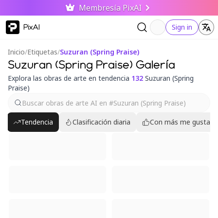
Membresía PixAI
PixAI
Sign in
Inicio
/
Etiquetas
/
Suzuran (Spring Praise)
Suzuran (Spring Praise) Galería
Explora las obras de arte en tendencia
132
Suzuran (Spring
Praise)
Tendencia
Clasificación diaria
Con más me gusta