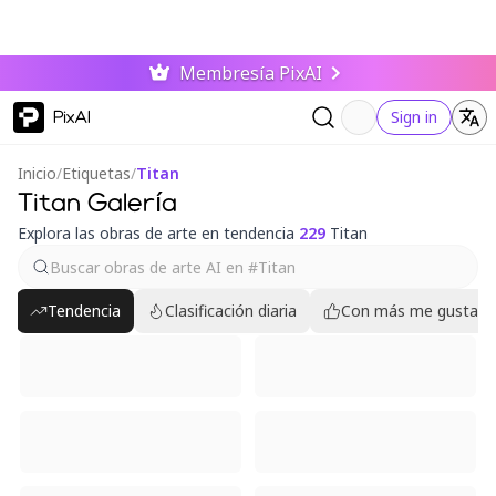
Membresía PixAI
PixAI
Sign in
Inicio
/
Etiquetas
/
Titan
Titan Galería
Explora las obras de arte en tendencia
229
Titan
Tendencia
Clasificación diaria
Con más me gusta