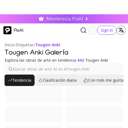
Membresía PixAI
PixAI
Sign in
Inicio
/
Etiquetas
/
Tougen Anki
Tougen Anki Galería
Explora las obras de arte en tendencia
442
Tougen Anki
Tendencia
Clasificación diaria
Con más me gusta