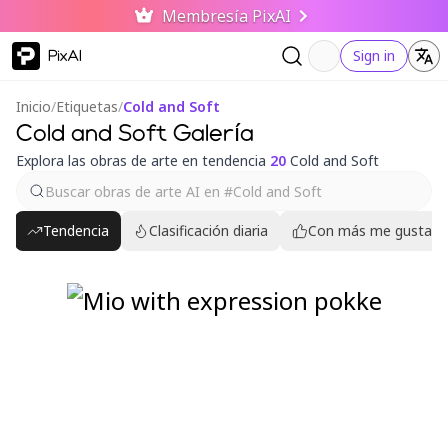
Membresía PixAI
PixAI
Sign in
Inicio
/
Etiquetas
/
Cold and Soft
Cold and Soft Galería
Explora las obras de arte en tendencia
20
Cold and Soft
Tendencia
Clasificación diaria
Con más me gusta