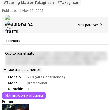
電産サンキョーオルゴール記念館 すわのね」）が制定しました。
#
Teasing Master Takagi-san
#
Takagi-san
Publicado el Nov 10, 2025
日付は「いい（11）おと（10）」（いい音）の語呂合わせからで
す。1796年にスイスで発明されたオルゴールは、太平洋戦争後に長
野県の諏訪地方で作られるようになり、「いい音」を目指し続けた
DA DA DA
Más para ver
高い技術から半世紀にわたり世界のトップシェアを誇っています。
Prompts
Lorem ipsum dolor sit amet, consectetur adipiscing elit, sed do
Oculto por el autor
eiusmod tempor incididunt ut labore et dolore magna aliqua. Ut
enim ad minim veniam, quis nostrud exercitation ullamco
laboris nisi ut aliquip ex ea commodo consequat. Duis aute irure
Mostrar parámetros
dolor in reprehenderit in voluptate velit esse cillum dolore eu
Modelo
V3.0 (Alta Consistencia)
fugiat nulla pariatur. Excepteur sint occaecat cupidatat non
proident, sunt in culpa qui officia deserunt mollit anim id est
Modo
professional
laborum.
Duración
5
Animación profesional
Primer