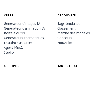
CRÉER
DÉCOUVRIR
Générateur d’images IA
Tags tendance
Générateur d'animation IA
Classement
Boîte à outils
Marché des modèles
Générateurs thématiques
Concours
Entraîner un LoRA
Nouvelles
Agent Mio.2
Studio
À PROPOS
TARIFS ET AIDE
Document PixAI
Adhésion
Comment utiliser PixAI
Packs de crédits
Tsubaki.2
Contact
APPLICATION MOBILE
Découvrir Mio
Règles du contenu
App Store
Google Play