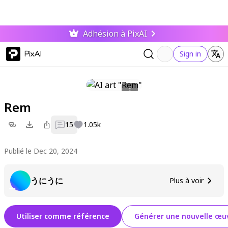
Adhésion à PixAI
PixAI
Sign in
Rem
15
1.05k
Publié le Dec 20, 2024
うにうに
Plus à voir
Utiliser comme référence
Générer une nouvelle œuv