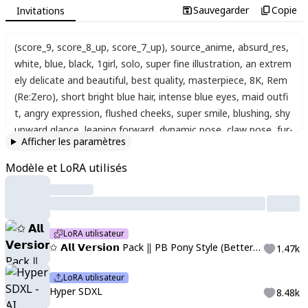
Sauvegarder
Copie
Invitations
(score_9, score_8_up, score_7_up)
,
source_anime
,
absurd_res
,
white
,
blue
,
black
,
1girl
,
solo
,
super fine illustration
,
an extrem
ely delicate and beautiful
,
best quality
,
masterpiece
,
8K
,
Rem
(Re:Zero)
,
short bright blue hair
,
intense blue eyes
,
maid outfi
t
,
angry expression
,
flushed cheeks
,
super smile
,
blushing
,
shy
upward glance
,
leaning forward
,
dynamic pose
,
claw pose
,
fur-
Afficher les paramètres
trimmed down jacket
,
tight knit sweater
,
fashionable mini skir
t
,
black knee-high socks
,
stylish boots
,
falling snow
,
busy shop
Modèle et LoRA utilisés
ping district
,
christmas tree background
,
christmas lights
,
nigh
t
,
perfectly proportioned body
,
anatomically precise
,
detailed f
acial features
,
soft winter lighting
,
cinematic angle
,
official art
style
,
bold composition
,
((4k,8k,Ultra HD))
,
((Masterpiece :1.2))
,
LoRA utilisateur
((Best quality :1.2))
,
((Detailed :1.5))
,
((Detailed background :1.
✩ 𝗔𝗹𝗹 𝗩𝗲𝗿𝘀𝗶𝗼𝗻 Pack ‖ PB Pony Style (Better Hands, signs, and poses)
1.47k
5))
,
((high_quality))
,
((Super_Detailed))
,
LoRA utilisateur
Hyper SDXL
8.48k