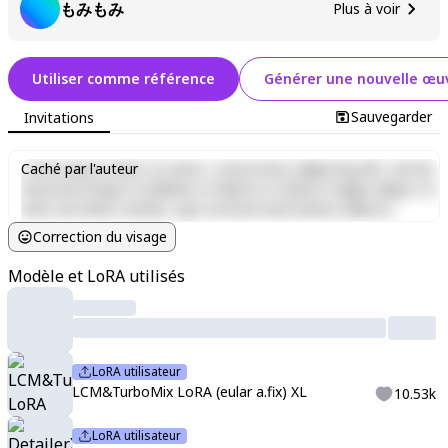
もみもみ
Plus à voir
Utiliser comme référence
Générer une nouvelle œuv
Sauvegarder
Invitations
Lorem ipsum dolor sit amet, consectetur adipiscing elit, sed do
Caché par l'auteur
eiusmod tempor incididunt ut labore et dolore magna aliqua. Ut
enim ad minim veniam, quis nostrud exercitation ullamco
laboris nisi ut aliquip ex ea commodo consequat. Duis aute irure
Correction du visage
dolor in reprehenderit in voluptate velit esse cillum dolore eu
fugiat nulla pariatur. Excepteur sint occaecat cupidatat non
Modèle et LoRA utilisés
proident, sunt in culpa qui officia deserunt mollit anim id est
laborum.
LoRA utilisateur
LCM&TurboMix LoRA (eular a.fix) XL
10.53k
LoRA utilisateur