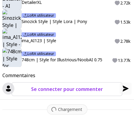
DetailerXL
2.72k
LoRA utilisateur
Sinozick Style | Style Lora | Pony
1.53k
LoRA utilisateur
ima_AI123 | Style
2.78k
LoRA utilisateur
748cm | Style for Illustrious/NoobAI 0.75
13.77k
Commentaires
Se connecter pour commenter
Chargement