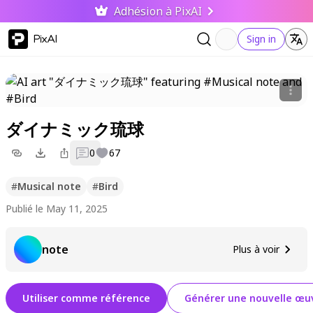
Adhésion à PixAI
PixAI
Sign in
ダイナミック琉球
0
67
#
Musical note
#
Bird
Publié le May 11, 2025
note
Plus à voir
Utiliser comme référence
Générer une nouvelle œuv