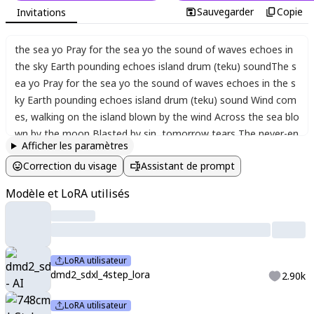
Sauvegarder
Copie
Invitations
the sea yo Pray for the sea yo the sound of waves echoes in
the sky Earth pounding echoes island drum (teku) soundThe s
ea yo Pray for the sea yo the sound of waves echoes in the s
ky Earth pounding echoes island drum (teku) sound Wind com
es
,
walking on the island blown by the wind Across the sea blo
wn by the moon Blasted by sin
,
tomorrow tears The never-en
Afficher les paramètres
ding melody Waits for memories
,
a far-off sky Wind Blow
,
ligh
Correction du visage
Assistant de prompt
t wind Blow
,
destined rhythm echo on the earth Island drum
(teku) sound ~ Ko-dori ~ "The South WindBlown
,
wrinkling
,
ru
Modèle et LoRA utilisés
mmer Part I" ["Let the truth be known
,
the donut screw Let's
talk about Heaven
,
whereby suppose fine law b worth smiling
Dschool hot Agu__)
LoRA utilisateur
dmd2_sdxl_4step_lora
2.90k
LoRA utilisateur