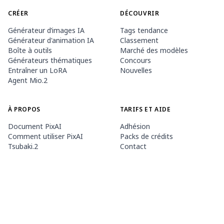
CRÉER
DÉCOUVRIR
Générateur d’images IA
Tags tendance
Générateur d'animation IA
Classement
Boîte à outils
Marché des modèles
Générateurs thématiques
Concours
Entraîner un LoRA
Nouvelles
Agent Mio.2
À PROPOS
TARIFS ET AIDE
Document PixAI
Adhésion
Comment utiliser PixAI
Packs de crédits
Tsubaki.2
Contact
APPLICATION MOBILE
Découvrir Mio
Règles du contenu
App Store
Google Play
©
2026
PixAI
Conditions d'utilisation
Politique de confidentialité