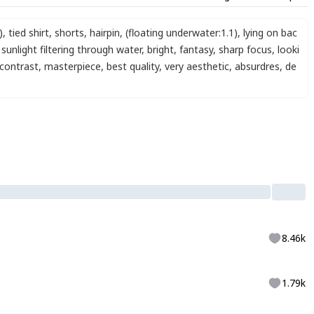
)
,
tied shirt
,
shorts
,
hairpin
,
(floating underwater:1.1)
,
lying on bac
sunlight filtering through water
,
bright
,
fantasy
,
sharp focus
,
looki
 contrast
,
masterpiece
,
best quality
,
very aesthetic
,
absurdres
,
de
8.46k
1.79k