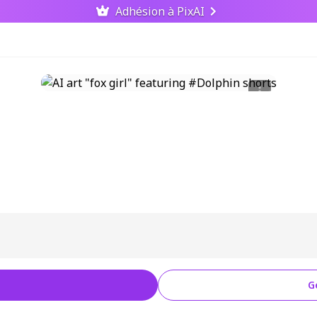
Adhésion à PixAI
G