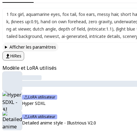
1 fox girl
,
aquamarine eyes
,
fox tail
,
fox ears
,
messy hair
,
short ha
k
,
(knees up:0.9)
,
hand on own forehead
,
zero gravity
,
underwater
ng at viewer
,
dutch angle
,
depth of field
,
(intricate:1.1)
,
(light blue
tailed background
,
newest
,
ai-generated
,
intricate details
,
scener
Afficher les paramètres
HiRes
Modèle et LoRA utilisés
LoRA utilisateur
Hyper SDXL
LoRA utilisateur
Detailed anime style - Illustrious V2.0