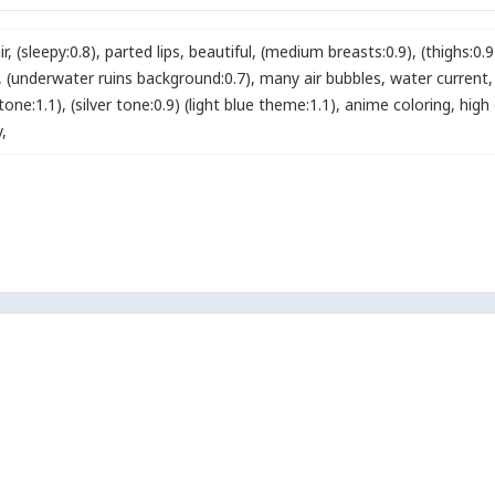
ir
,
(sleepy:0.8)
,
parted lips
,
beautiful
,
(medium breasts:0.9)
,
(thighs:0.9
,
(underwater ruins background:0.7)
,
many air bubbles
,
water current
,
 tone:1.1)
,
(silver tone:0.9) (light blue theme:1.1)
,
anime coloring
,
high
y
,