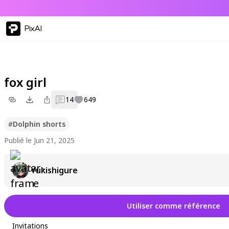
PixAI
fox girl
14
649
#
Dolphin shorts
Publié le Jun 21, 2025
Yukishigure
Utiliser comme référence
Invitations