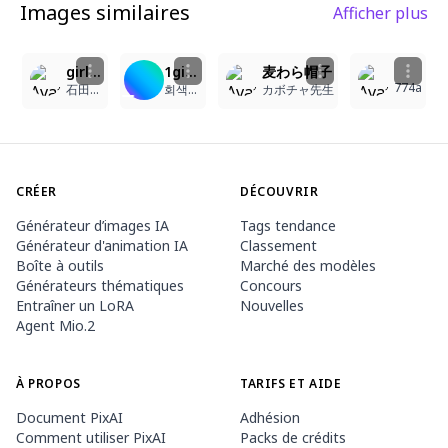
Images similaires
Afficher plus
1
1
10
2
girl, red skin, demon horns, demon tail, white hair, very short hair, blue eyes, cool face, cool expression, loli, roughlineart, heavymakeup, thickoutlines, painterlyshading, highcontrast, deepshadows, 2000sanime, styleyume335, style, masterpiece, ao3 style, masterpiece.
1girl, white hair, red eyes, red horns, fang, smile, messy long hair, open mouth, child, precious memories, small devil tail, bruises all over body, one shoulder slipped, tattered clothes, worn-out ragged linen tunic, old and stained fabric, portrait, high angle, masterpiece, glossy, (best quality:1.2), best illustration, top aesthetic, highres, (body blush:0.8), smooth skin texture, anime eyes, clear
麦わら帽子
774a
石田海晴
회색감자튀김
カボチャ先生
CRÉER
DÉCOUVRIR
Générateur d’images IA
Tags tendance
Générateur d'animation IA
Classement
Boîte à outils
Marché des modèles
Générateurs thématiques
Concours
Entraîner un LoRA
Nouvelles
Agent Mio.2
À PROPOS
TARIFS ET AIDE
Document PixAI
Adhésion
Comment utiliser PixAI
Packs de crédits