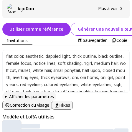
kijo0oo
Plus à voir
Utiliser comme référence
Générer une nouvelle œuv
Sauvegarder
Copie
Invitations
flat color
,
aesthetic
,
dappled light
,
thick outline
,
black outline
,
female focus
,
notice lines
,
soft shading
,
1girl
,
medium hair
,
wo
lf cut
,
mullet
,
white hair
,
small ponytail
,
half updo
,
closed mou
th
,
averting eyes
,
thick eyebrows
,
oni
,
oni horns
,
oni girl
,
point
y ears
,
red eyeliner
,
colored eyelashes
,
white eyelashes
,
sigh
,
elf ears
,
tank top
,
strap slip
,
off one shoulder
,
leaning forward
,
Afficher les paramètres
head rest
,
sitting
,
blunt bangs
,
blunt ends
,
side ahoge
,
hair int
Correction du visage
HiRes
akes
,
dark-skinned female
,
cleavage
,
brown skin
,
long eyelash
es
,
head tilt
,
background)
,
frame
,
dutch angle
,
sketch backgro
Modèle et LoRA utilisés
und
,
looking at viewer
,
girl
,
solo
,
,
Qiqiu_style
,
watercolor
,
halfto
ne
,
ultra-detailed
,
soresaki_style
,
high quality
,
sketch
,
pupil
,
cle