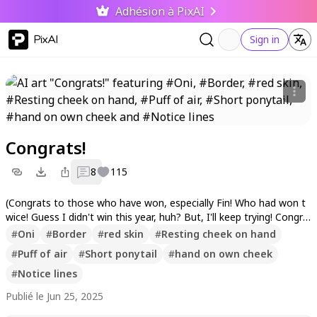
Adhésion à PixAI
PixAI
Sign in
Congrats!
8
115
(Congrats to those who have won, especially Fin! Who had won t
wice! Guess I didn't win this year, huh? But, I'll keep trying! Congra
ts everyone and to everyone who had tried as well!)
#
Oni
#
Border
#
red skin
#
Resting cheek on hand
#
Puff of air
#
Short ponytail
#
hand on own cheek
#
Notice lines
Publié le Jun 25, 2025