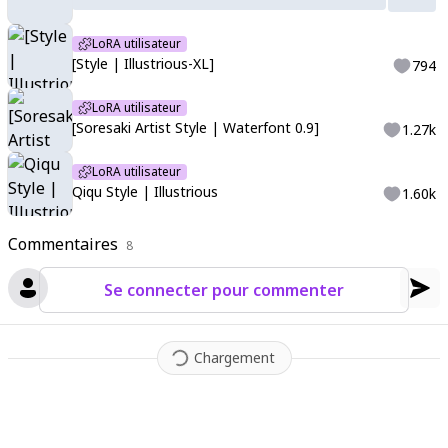
ar lines
,
texture
,
colorful
,
sketch
,
hatakiwiarst
LoRA utilisateur
[Style | Illustrious-XL]
794
LoRA utilisateur
[Soresaki Artist Style | Waterfont 0.9]
1.27k
LoRA utilisateur
Qiqu Style | Illustrious
1.60k
Commentaires
8
Se connecter pour commenter
Chargement