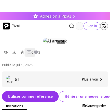
Adhésion à PixAI
PixAI
Sign in
0
3
Publié le Jul 1, 2025
ST
Plus à voir
Utiliser comme référence
Générer une nouvelle œuv
Sauvegarder
Invitations