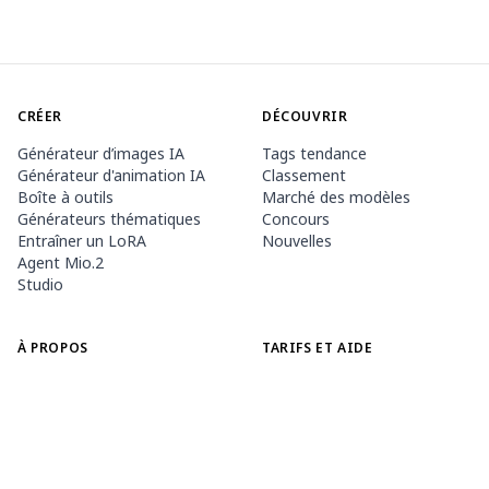
CRÉER
DÉCOUVRIR
Générateur d’images IA
Tags tendance
Générateur d'animation IA
Classement
Boîte à outils
Marché des modèles
Générateurs thématiques
Concours
Entraîner un LoRA
Nouvelles
Agent Mio.2
Studio
À PROPOS
TARIFS ET AIDE
Document PixAI
Adhésion
Comment utiliser PixAI
Packs de crédits
Tsubaki.2
Contact
APPLICATION MOBILE
Découvrir Mio
Règles du contenu
App Store