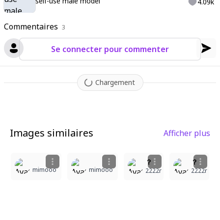
self-use male model
4.09k
Commentaires
3
Se connecter pour commenter
Chargement
Images similaires
Afficher plus
2
4
2
？
？
mimooo
mimooo
2222r
2222r