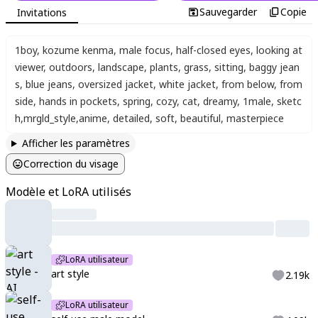
Sauvegarder
Copie
Invitations
1boy
,
kozume kenma
,
male focus
,
half-closed eyes
,
looking at
viewer
,
outdoors
,
landscape
,
plants
,
grass
,
sitting
,
baggy jean
s
,
blue jeans
,
oversized jacket
,
white jacket
,
from below
,
from
side
,
hands in pockets
,
spring
,
cozy
,
cat
,
dreamy
,
1male
,
sketc
h
,
mrgld_style
,
anime
,
detailed
,
soft
,
beautiful
,
masterpiece
Afficher les paramètres
Correction du visage
Modèle et LoRA utilisés
LoRA utilisateur
art style
2.19k
LoRA utilisateur