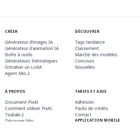
CRÉER
DÉCOUVRIR
Générateur d’images IA
Tags tendance
Générateur d'animation IA
Classement
Boîte à outils
Marché des modèles
Générateurs thématiques
Concours
Entraîner un LoRA
Nouvelles
Agent Mio.2
À PROPOS
TARIFS ET AIDE
Document PixAI
Adhésion
Comment utiliser PixAI
Packs de crédits
Tsubaki.2
Contact
APPLICATION MOBILE
Découvrir Mio
Règles du contenu
App Store
Google Play