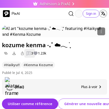
Adhésion à PixAI
PixAI
Sign in
kozume kenma ‧₊˚ ☁️𓂃 ࣪ ִֶָ
3
1.23k
#
Haikyu!!
#
Kenma Kozume
Publié le Jul 4, 2025
(mai)
Plus à voir
Utiliser comme référence
Générer une nouvelle œuv