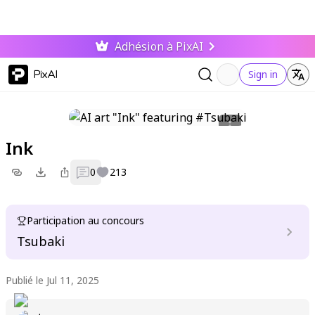
Adhésion à PixAI
PixAI
Sign in
Ink
0
213
Participation au concours
Tsubaki
Publié le Jul 11, 2025