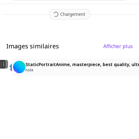
Chargement
Images similaires
Afficher plus
1
4
3
神祇少女與巨龍的奇幻之旅
hotori, masterpiece, best quality, 1woman, solo, beau
StaticPortraitAnime, masterpiece, best quality, ult
天影
らり
note