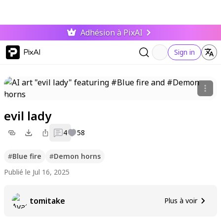
Adhésion à PixAI
PixAI
Sign in
evil lady
4
58
#
Blue fire
#
Demon horns
Publié le Jul 16, 2025
tomitake
Plus à voir