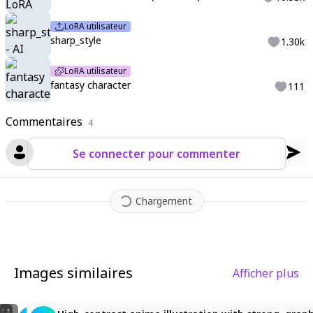
rboMix2fix:1>
,
1girl
,
solo
,
long white hair
,
bangs
,
hair between
eyes
,
sideburns
,
blue eyes
,
beautiful eyes
,
symmetrical beautif
LoRA utilisateur
ul face
,
white robe-like coat
,
hood down
,
sharp_style
1.30k
LoRA utilisateur
fantasy character
111
Commentaires
4
Se connecter pour commenter
Chargement
Images similaires
Afficher plus
2