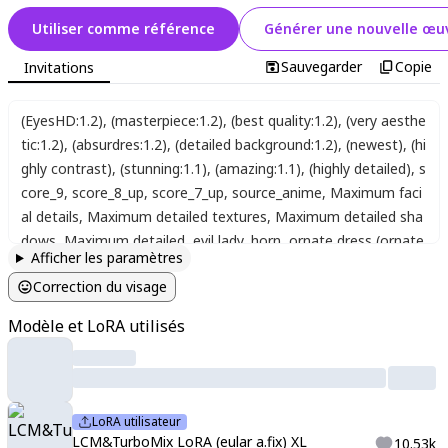
Utiliser comme référence
Générer une nouvelle œuv
Sauvegarder
Copie
Invitations
(EyesHD:1.2)
,
(masterpiece:1.2)
,
(best quality:1.2)
,
(very aesthe
tic:1.2)
,
(absurdres:1.2)
,
(detailed background:1.2)
,
(newest)
,
(hi
ghly contrast)
,
(stunning:1.1)
,
(amazing:1.1)
,
(highly detailed)
,
s
core_9
,
score_8_up
,
score_7_up
,
source_anime
,
Maximum faci
al details
,
Maximum detailed textures
,
Maximum detailed sha
dows
,
Maximum detailed
,
evil lady
,
horn
,
ornate dress (ornate
Afficher les paramètres
long coat, skirt, holter neck, off-shoulder, bare shoulder, separ
Correction du visage
ated sleeves,, glove, high heel)
,
(devilish and cool expression)
,
(holding)
,
(light evil smile)
,
(dark magic)
,
(female focus)
,
(sharp
Modèle et LoRA utilisés
focus)
,
(dynamic angle)
,
((sexy pose))
,
(dynamic pose)
,
((impro
ved pose))
,
(dynamic compositio))
,
(close-up)
,
(upper body)
,
sit
ting
,
sumi-e background
,
(fantasy theme)
,
(ink style)
,
(black to
ne:1.2)
,
(white tone:1.2)
,
(silver tone:1.1)
,
(vivid colors:1.1)
,
(glo
LoRA utilisateur
wing:1.1)
,
(glitch:1.2)
,
<lora:Aetherflare_Marks:1>
,
<lora:LCMTu
LCM&TurboMix LoRA (eular a.fix) XL
10.53k