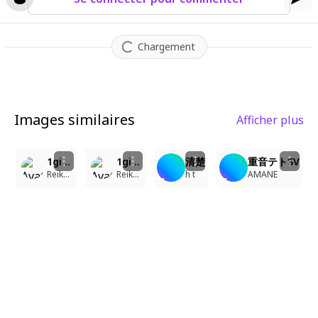
Chargement
Images similaires
Afficher plus
1
1
4
1girl, shirayuki\(snow white with the red hair\), masterpiece, long hair, red eyes, white dress, looking at viewer
1girl, shirayuki-hime\(snow white with the red hair\), red hair, green eyes, hair between eyes, short hair, masterpiece, looking at viewer, light smile, elegant, fantasy setting
清楚
重音テトSV
Reiku🎈
Reiku🎈
h t
AMANE