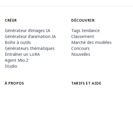
CRÉER
DÉCOUVRIR
Générateur d’images IA
Tags tendance
Générateur d'animation IA
Classement
Boîte à outils
Marché des modèles
Générateurs thématiques
Concours
Entraîner un LoRA
Nouvelles
Agent Mio.2
Studio
À PROPOS
TARIFS ET AIDE
Document PixAI
Adhésion
Comment utiliser PixAI
Packs de crédits
Tsubaki.2
Contact
APPLICATION MOBILE
Découvrir Mio
Règles du contenu
App Store
Google Play