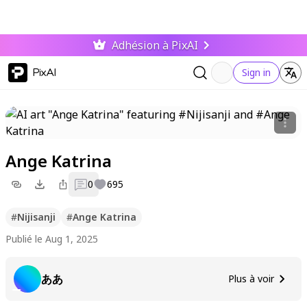
Adhésion à PixAI
PixAI
Sign in
Ange Katrina
0
695
#
Nijisanji
#
Ange Katrina
Publié le Aug 1, 2025
ああ
Plus à voir