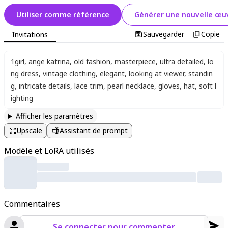
Utiliser comme référence
Générer une nouvelle œuv
Sauvegarder
Copie
Invitations
1girl
,
ange katrina
,
old fashion
,
masterpiece
,
ultra detailed
,
lo
ng dress
,
vintage clothing
,
elegant
,
looking at viewer
,
standin
g
,
intricate details
,
lace trim
,
pearl necklace
,
gloves
,
hat
,
soft l
ighting
Afficher les paramètres
Upscale
Assistant de prompt
Modèle et LoRA utilisés
Commentaires
Se connecter pour commenter