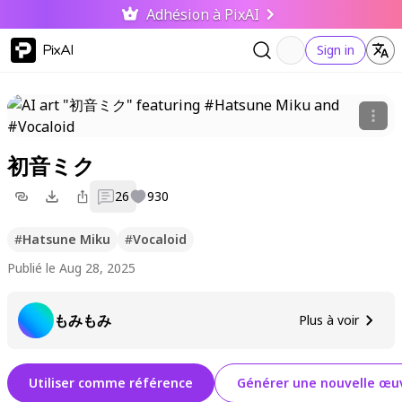
Adhésion à PixAI
PixAI
Sign in
初音ミク
26
930
#
Hatsune Miku
#
Vocaloid
Publié le Aug 28, 2025
もみもみ
Plus à voir
Utiliser comme référence
Générer une nouvelle œuv