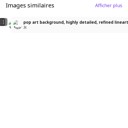
Images similaires
Afficher plus
7
4
pop art background, highly detailed, refined lineart, 
pop art background, highly detailed, refined lineart,
pop art background, highly detailed, refined lineart
灰
灰
灰