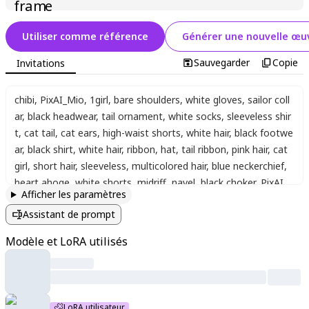
Utiliser comme référence
Générer une nouvelle œuv
Sauvegarder
Copie
Invitations
chibi
,
PixAI_Mio
,
1girl
,
bare shoulders
,
white gloves
,
sailor coll
ar
,
black headwear
,
tail ornament
,
white socks
,
sleeveless shir
t
,
cat tail
,
cat ears
,
high-waist shorts
,
white hair
,
black footwe
ar
,
black shirt
,
white hair
,
ribbon
,
hat
,
tail ribbon
,
pink hair
,
cat
girl
,
short hair
,
sleeveless
,
multicolored hair
,
blue neckerchief
,
heart ahoge
,
white shorts
,
midriff
,
navel
,
black choker
,
PixAI_
Afficher les paramètres
Mio
,
holding confetti cannon
,
celebration
,
anniversary
Assistant de prompt
Modèle et LoRA utilisés
LoRA utilisateur