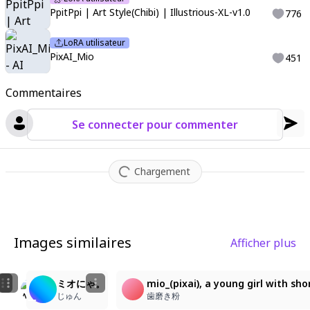
PpitPpi | Art Style(Chibi) | Illustrious-XL-v1.0
776
LoRA utilisateur
PixAI_Mio
451
Commentaires
Se connecter pour commenter
Chargement
Images similaires
Afficher plus
5
6
2
ニコ〜
mio_\(pixai\), a young girl with short, voluminous w
ミオにゃ。
mio_(pixai), a young girl with sh
animegasuki4
歯磨き粉
じゅん
歯磨き粉