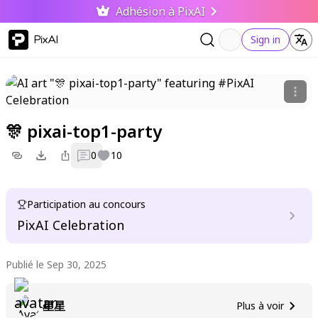
Adhésion à PixAI
PixAI
Sign in
🎊 pixai-top1-party
0
10
Participation au concours
PixAI Celebration
Publié le Sep 30, 2025
星星
Plus à voir