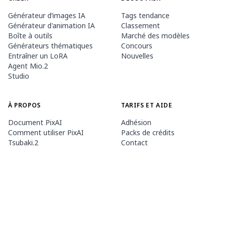
Générateur d’images IA
Tags tendance
Générateur d'animation IA
Classement
Boîte à outils
Marché des modèles
Générateurs thématiques
Concours
Entraîner un LoRA
Nouvelles
Agent Mio.2
Studio
À PROPOS
TARIFS ET AIDE
Document PixAI
Adhésion
Comment utiliser PixAI
Packs de crédits
Tsubaki.2
Contact
APPLICATION MOBILE
Découvrir Mio
Règles du contenu
App Store
Google Play
©
2026
PixAI
Conditions d'utilisation
Politique de confidentialité
Politique de droits d'auteur