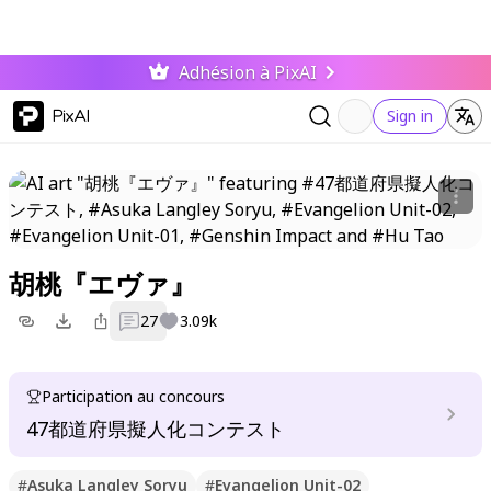
Adhésion à PixAI
PixAI
Sign in
胡桃『エヴァ』
27
3.09k
Participation au concours
47都道府県擬人化コンテスト
#
Asuka Langley Soryu
#
Evangelion Unit-02