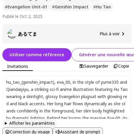
#
Evangelion Unit-01
#
Genshin Impact
#
Hu Tao
Publié le Oct 2, 2025
あるてま
Plus à voir
Utiliser comme référence
Générer une nouvelle œuv
Sauvegarder
Copie
Invitations
hu_tao_(genshin_impact)
,
eva_00
,
in the style of yume335 and
Qiandaiyiyu
,
a striking sci-fi anime illustration featuring Hu Tao
wearing a skintight
,
glossy Evangelion plugsuit with glowing re
d and black accents. Her long hair flows dynamically as she st
ands confidently in the foreground
,
her slim body highlighted
by dramatic lighting. Behind her looms the massive Eva-00
,
its
Afficher les paramètres
single glowing eye piercing through the smoky ruins of a futuri
Correction du visage
Assistant de prompt
stic city. The mecha's intricate mechanical details and the Lan