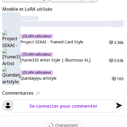
ce of Longinus create a powerful contrast against Hu Tao's sl
Modèle et LoRA utilisés
eek form. The scene blends soft pastel tones with vibrant col
ors
,
creating a masterpiece of dynamic composition and ultra
-detailed rendering.
LoRA utilisateur
Project SEKAI - Trained Card Style
3.36k
LoRA utilisateur
[Yume335 Artist Style | Illustrious-XL]
5.93k
LoRA utilisateur
Qiandaiyiyu artstyle
165
Commentaires
27
Se connecter pour commenter
Chargement