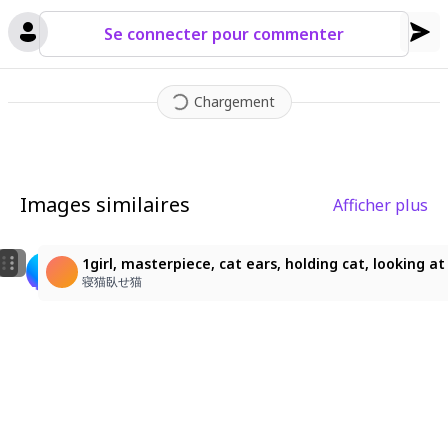
Se connecter pour commenter
Chargement
Images similaires
Afficher plus
2
1
可愛的猫耳少女！
猫耳の少女
1girl, masterpiece, cat ears, holding cat, looking a
Fafi ❀
希貴
寝猫臥せ猫