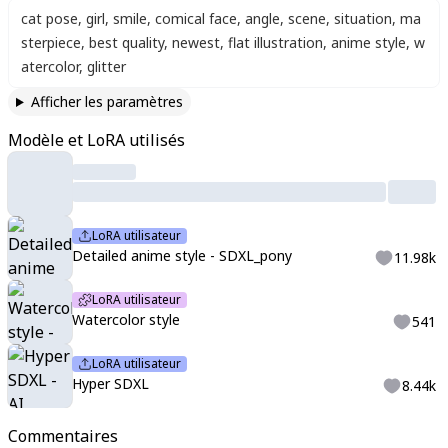
cat pose
,
girl
,
smile
,
comical face
,
angle
,
scene
,
situation
,
ma
sterpiece
,
best quality
,
newest
,
flat illustration
,
anime style
,
w
atercolor
,
glitter
Afficher les paramètres
Modèle et LoRA utilisés
LoRA utilisateur
Detailed anime style - SDXL_pony
11.98k
LoRA utilisateur
Watercolor style
541
LoRA utilisateur
Hyper SDXL
8.44k
Commentaires