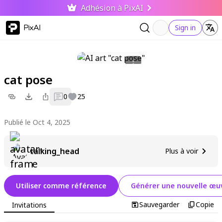
Adhésion à PixAI
PixAI
Sign in
cat pose
0
25
Publié le Oct 4, 2025
talking_head
Plus à voir
Utiliser comme référence
Générer une nouvelle œuv
Sauvegarder
Copie
Invitations