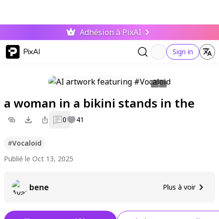
Adhésion à PixAI
PixAI
Sign in
a woman in a bikini stands in the
0
41
#
Vocaloid
Publié le Oct 13, 2025
bene
Plus à voir