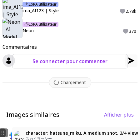
LoRA utilisateur
ima_AI123 | Style
2.78k
LoRA utilisateur
Neon
370
Commentaires
Se connecter pour commenter
Chargement
Images similaires
Afficher plus
5
2
青髪ビーチガール！夏の日差しと風を感じて
ビビバスミクさんと海
character: hatsune_miku, A medium shot, 3/4 view o
Yuki
vivimikusuki-
スカイヨッシー