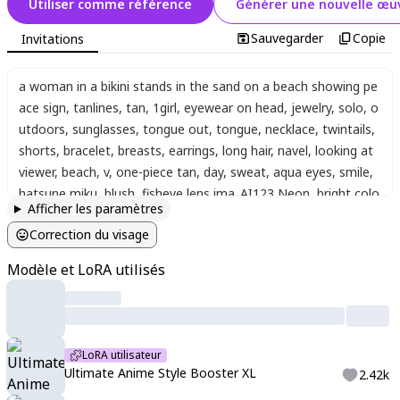
Utiliser comme référence
Générer une nouvelle œuv
Sauvegarder
Copie
Invitations
a woman in a bikini stands in the sand on a beach showing pe
ace sign
,
tanlines
,
tan
,
1girl
,
eyewear on head
,
jewelry
,
solo
,
o
utdoors
,
sunglasses
,
tongue out
,
tongue
,
necklace
,
twintails
,
shorts
,
bracelet
,
breasts
,
earrings
,
long hair
,
navel
,
looking at
viewer
,
beach
,
v
,
one-piece tan
,
day
,
sweat
,
aqua eyes
,
smile
,
hatsune miku
,
blush
,
fisheye lens
,
ima_AI123
,
Neon
,
bright colo
Afficher les paramètres
rs
,
bright shadows.
,
((Anime illustration)) ((Incarnate detail))
Correction du visage
((Masterpiece)) ((Highest quality))
Modèle et LoRA utilisés
LoRA utilisateur
Ultimate Anime Style Booster XL
2.42k