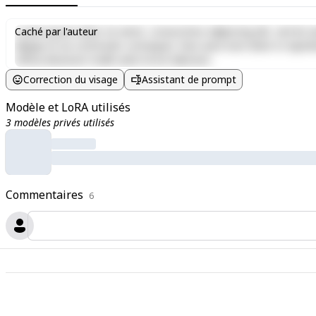
Lorem ipsum dolor sit amet, consectetur adipiscing elit, sed do e
Caché par l'auteur
aliquip ex ea commodo consequat. Duis aute irure dolor in reprehen
officia deserunt mollit anim id est laborum.
Correction du visage
Assistant de prompt
Modèle et LoRA utilisés
3 modèles privés utilisés
Commentaires
6