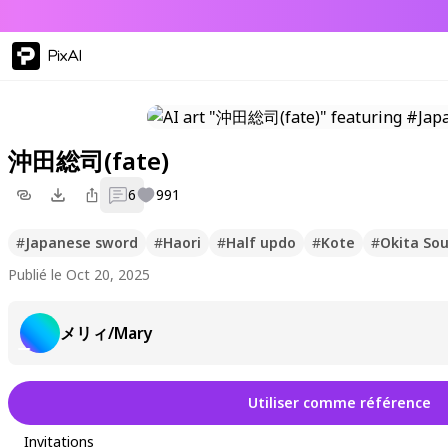
PixAI
沖田総司(fate)
6
991
#
Japanese sword
#
Haori
#
Half updo
#
Kote
#
Okita Sou
Publié le Oct 20, 2025
メリィ/Mary
Utiliser comme référence
Invitations