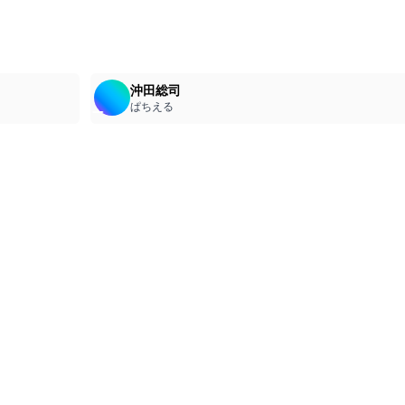
4
沖田総司
ぱちえる