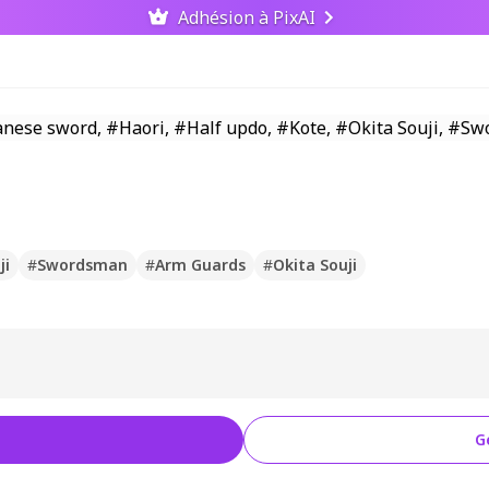
Adhésion à PixAI
ji
#
Swordsman
#
Arm Guards
#
Okita Souji
G