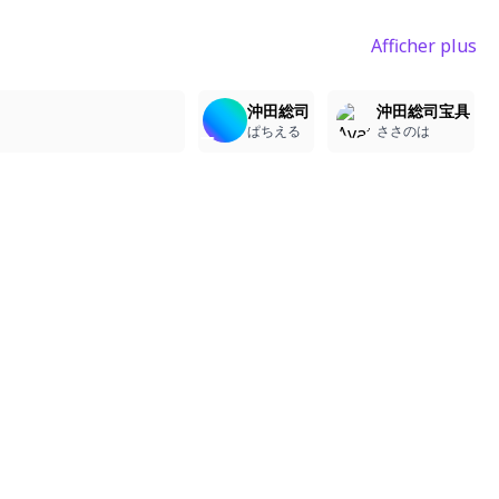
Afficher plus
2
4
4
4
沖田総司
沖田総司宝具
ぱちえる
ささのは