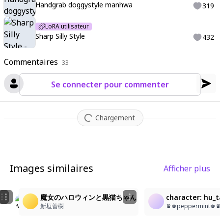
Handgrab doggystyle manhwa
319
LoRA utilisateur
Sharp Silly Style
432
Commentaires
33
Se connecter pour commenter
Chargement
Images similaires
Afficher plus
18
3
4
ハロウィンパーティー
ハロウィン魔女
魔女のハロウィンと黒猫ちゃん
character: hu_t
fdbtm2n4rs@privaterelay.appleid.com
ムッちゃん
新垣善樹
♛♚peppermint♚