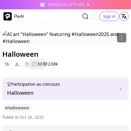
Adhésion à PixAI
PixAI
Sign in
Halloween
33
2.00k
Participation au concours
Halloween
#
Halloween
Publié le Oct 26, 2025