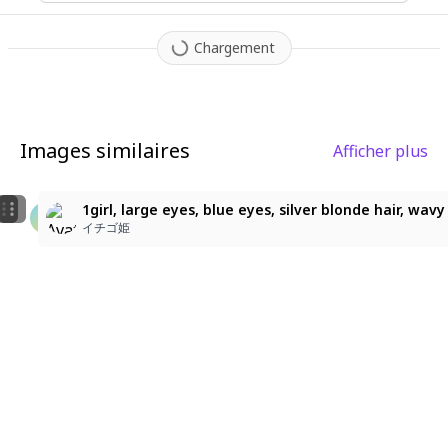
Chargement
Images similaires
Afficher plus
1
1girl, solo, gothic lolita, lolita fashion, yume kawaii,
1 girl, long white hair, light blue gradient at the ti
1girl, large eyes, blue eyes, silver blonde hair, wavy
ぬーたん
夕月
イチゴ姫