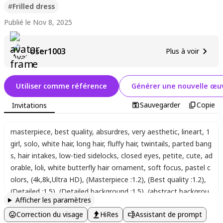
#
Frilled dress
Publié le Nov 8, 2025
User1003
Plus à voir
Utiliser comme référence
Générer une nouvelle œuv
Sauvegarder
Copie
Invitations
masterpiece
,
best quality
,
absurdres
,
very aesthetic
,
lineart
,
1
girl
,
solo
,
white hair
,
long hair
,
fluffy hair
,
twintails
,
parted bang
s
,
hair intakes
,
low-tied sidelocks
,
closed eyes
,
petite
,
cute
,
ad
orable
,
loli
,
white butterfly hair ornament
,
soft focus
,
pastel c
olors
,
(4k,8k,Ultra HD)
,
(Masterpiece :1.2)
,
(Best quality :1.2)
,
(Detailed :1.5)
,
(Detailed background :1.5)
,
(abstract backgrou
Afficher les paramètres
nd:1.4)
,
light blue theme
,
soft lighting
,
colorful
,
gradient dress
,
Correction du visage
HiRes
Assistant de prompt
frills
,
feather trim
,
sleeves past fingers
,
party hat
,
dynamic po