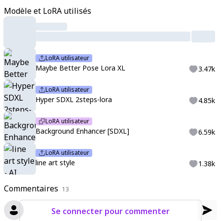
se
,
dutch angle
,
party hat
,
party whistle
,
party whistle in mout
Modèle et LoRA utilisés
h
,
sprinkles
,
balloons
,
confetti
,
on one leg
,
very happy
,
excite
d
,
blush
,
holding party popper
,
(4k, 8k, Ultra HD)
,
(Masterpiece
:1.2)
,
(Best quality :1.2)
,
(Detailed :1.5)
,
(Detailed background :
1.5)
LoRA utilisateur
Maybe Better Pose Lora XL
3.47k
LoRA utilisateur
Hyper SDXL 2steps-lora
4.85k
LoRA utilisateur
Background Enhancer [SDXL]
6.59k
LoRA utilisateur
line art style
1.38k
Commentaires
13
Se connecter pour commenter