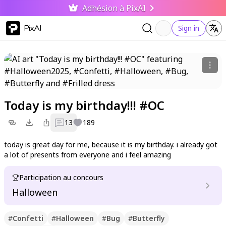
Adhésion à PixAI
PixAI
Sign in
Today is my birthday!!! #OC
13
189
today is great day for me, because it is my birthday. i already got
a lot of presents from everyone and i feel amazing
Participation au concours
Halloween
#
Confetti
#
Halloween
#
Bug
#
Butterfly