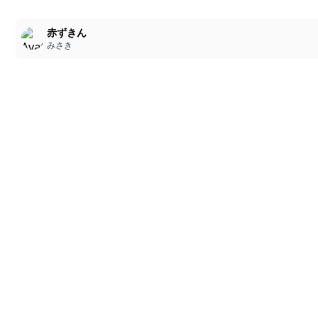
赤ずきん
みさき