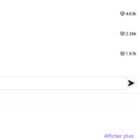
4.63k
2.36k
1.97k
Afficher plus