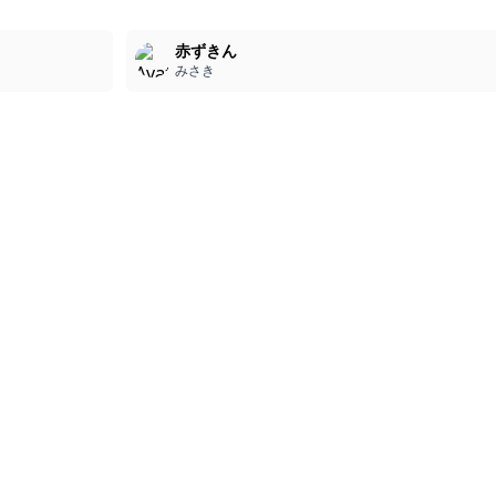
3
赤ずきん
みさき