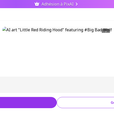
Adhésion à PixAI
G