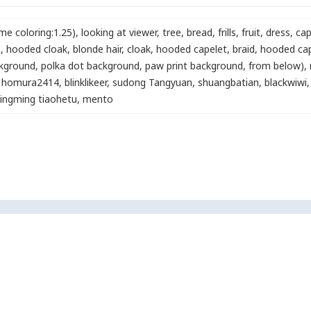
me coloring:1.25)
,
looking at viewer
,
tree
,
bread
,
frills
,
fruit
,
dress
,
cap
)
,
hooded cloak
,
blonde hair
,
cloak
,
hooded capelet
,
braid
,
hooded ca
ckground, polka dot background, paw print background, from below)
,
homura2414
,
blinklikeer
,
sudong Tangyuan
,
shuangbatian
,
blackwiwi
,
ingming tiaohetu
,
mento