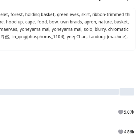
elet
,
forest
,
holding basket
,
green eyes
,
skirt
,
ribbon-trimmed thi
pe
,
hood up
,
cape
,
food
,
bow
,
twin braids
,
apron
,
nature
,
basket
,
maerAes
,
yoneyama mai
,
yoneyama mai
,
solo
,
blurry
,
chromatic
寻然
,
lin_qing(phosphorus_1104)
,
yeej Chan
,
tandouji (machine)
,
5.07k
4.86k