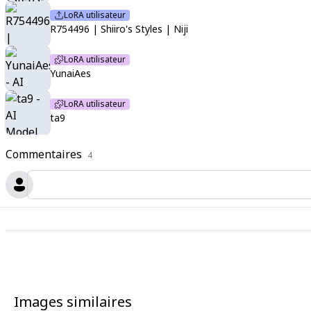
LoRA utilisateur
R754496 | Shiiro's Styles | Niji
LoRA utilisateur
YunaiAes
LoRA utilisateur
ta9
Commentaires
4
Images similaires