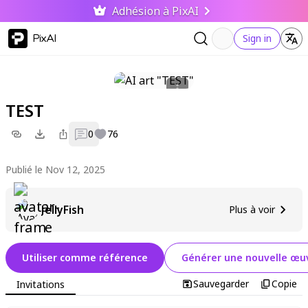
Adhésion à PixAI
PixAI
Sign in
TEST
0
76
Publié le Nov 12, 2025
JellyFish
Plus à voir
Utiliser comme référence
Générer une nouvelle œuv
Sauvegarder
Copie
Invitations