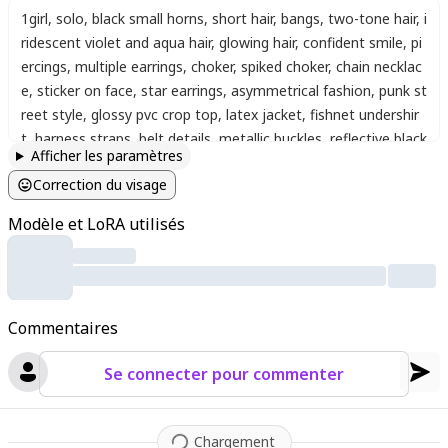
1girl
,
solo
,
black small horns
,
short hair
,
bangs
,
two-tone hair
,
i
ridescent violet and aqua hair
,
glowing hair
,
confident smile
,
pi
ercings
,
multiple earrings
,
choker
,
spiked choker
,
chain necklac
e
,
sticker on face
,
star earrings
,
asymmetrical fashion
,
punk st
reet style
,
glossy pvc crop top
,
latex jacket
,
fishnet undershir
t
,
harness straps
,
belt details
,
metallic buckles
,
reflective black
Afficher les paramètres
outfit
,
glossy texture
,
bat wings
,
devil tail
,
heart-shaped tail ti
Correction du visage
p
,
upper body
,
from below
,
low angle
,
looking down at viewer
,
neon green highlights
,
mischievous expression
,
neon lighting
,
l
Modèle et LoRA utilisés
aser beams
,
pink and cyan light
,
indoors
,
club scene
,
cyberpun
k club
,
high contrast lighting
,
splash paint background
,
bold ou
tlines
,
thick lineart
,
vivid colors
,
candy color palette
,
pop art st
yle
,
detailed background
,
atmospheric perspective
,
(volumetri
Commentaires
c lighting)
,
masterpiece
,
best quality
,
very aesthetic
,
absurdre
s
,
Se connecter pour commenter
Chargement