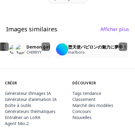
Images similaires
Afficher plus
7
9
3
5
Monica
Monica
Demon girl
堕天使バビロンの魅力に夢中！
Monica Lunar Targaryen
Monica Lunar Targaryen
CHERRYY
marlboro
CRÉER
DÉCOUVRIR
Générateur d’images IA
Tags tendance
Générateur d'animation IA
Classement
Boîte à outils
Marché des modèles
Générateurs thématiques
Concours
Entraîner un LoRA
Nouvelles
Agent Mio.2