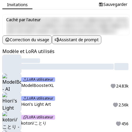
Sauvegarder
Invitations
Lorem ipsum dolor sit amet, consectetur adipiscing elit, sed do
Caché par l'auteur
eiusmod tempor incididunt ut labore et dolore magna aliqua. Ut
enim ad minim veniam, quis nostrud exercitation ullamco
laboris nisi ut aliquip ex ea commodo consequat. Duis aute irure
Correction du visage
Assistant de prompt
dolor in reprehenderit in voluptate velit esse cillum dolore eu
fugiat nulla pariatur. Excepteur sint occaecat cupidatat non
Modèle et LoRA utilisés
proident, sunt in culpa qui officia deserunt mollit anim id est
laborum.
LoRA utilisateur
ModelBoosterXL
24.83k
LoRA utilisateur
Hiori's Light Art
2.56k
LoRA utilisateur
kotori/ことり
456