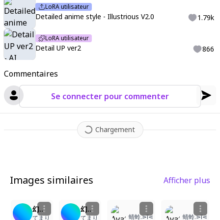
LoRA utilisateur
Detailed anime style - Illustrious V2.0
1.79k
LoRA utilisateur
Detail UP ver2
866
Commentaires
Se connecter pour commenter
Chargement
Images similaires
Afficher plus
3
2
幻想の雪の女王
幻想的な青髪の神々しい姫君
蜻蛉.⋗ï⋖
蜻蛉.⋗ï⋖
てまり
てまり