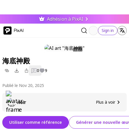
Adhésion à PixAI
PixAI
Sign in
海底神殿
0
9
Publié le Nov 20, 2025
noir
Plus à voir
Utiliser comme référence
Générer une nouvelle œuv