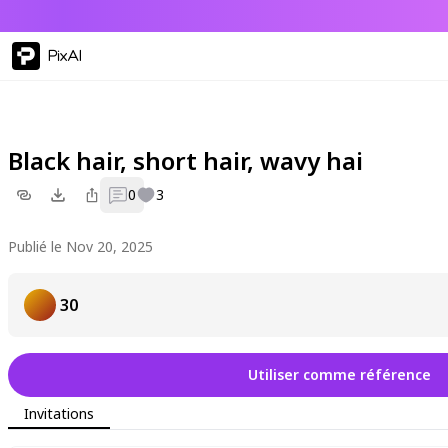
PixAI
Black hair, short hair, wavy hai
0
3
Publié le Nov 20, 2025
30
Utiliser comme référence
Invitations