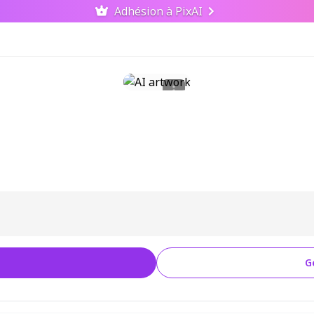
Adhésion à PixAI
G