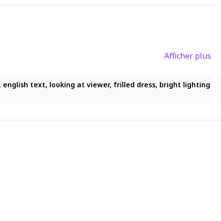
Afficher plus
nglish text, looking at viewer, frilled dress, bright lighting
english text, looking at viewer, frilled dress, bright lighting
 english text, looking at viewer, frilled dress, bright lighting