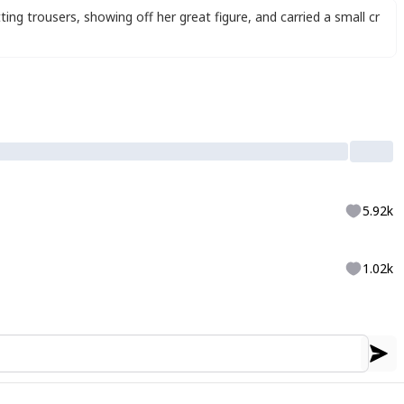
ting trousers
,
showing off her great figure
,
and carried a small cr
5.92k
1.02k