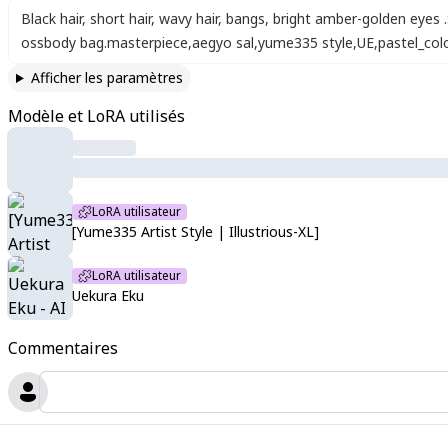
Black hair
,
short hair
,
wavy hair
,
bangs
,
bright amber-golden eyes .
ossbody bag.masterpiece
,
aegyo sal
,
yume335 style
,
UE
,
pastel_col
Afficher les paramètres
Modèle et LoRA utilisés
LoRA utilisateur
[Yume335 Artist Style | Illustrious-XL]
LoRA utilisateur
Uekura Eku
Commentaires