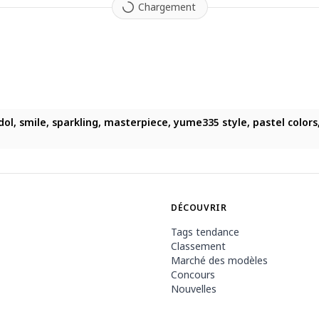
Chargement
dol, smile, sparkling, masterpiece, yume335 style, pastel colors, e
idol, smile, sparkling, masterpiece, yume335 style, pastel colors, 
, idol, smile, sparkling, masterpiece, yume335 style, pastel colors,
DÉCOUVRIR
Tags tendance
Classement
Marché des modèles
Concours
Nouvelles