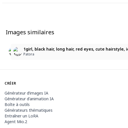
Images similaires
2
1
1girl, black hair, long hair, red eyes, cute hairstyle, i
1girl, black hair, long hair, red eyes, cute hairstyle, 
1girl, black hair, long hair, red eyes, cute hairstyle
Patora
Patora
Patora
CRÉER
Générateur d’images IA
Générateur d'animation IA
Boîte à outils
Générateurs thématiques
Entraîner un LoRA
Agent Mio.2