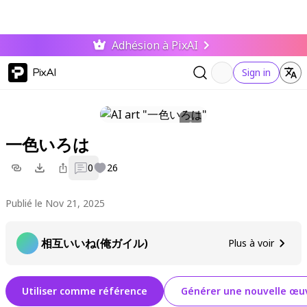
Adhésion à PixAI
PixAI
Sign in
一色いろは
0
26
Publié le Nov 21, 2025
相互いいね(俺ガイル)
Plus à voir
Utiliser comme référence
Générer une nouvelle œuv