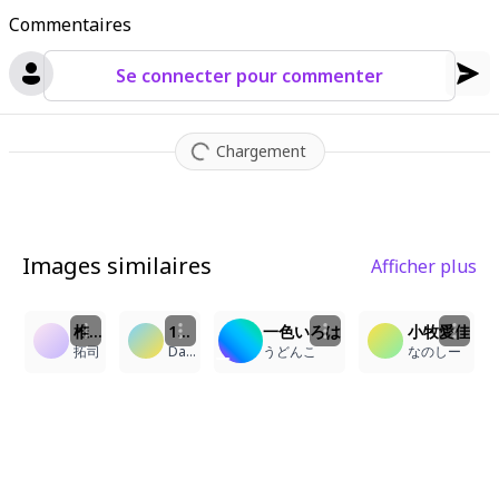
Commentaires
Se connecter pour commenter
Chargement
Images similaires
Afficher plus
1
4
3
椎名真昼
1girl, ichigaya arisa\(bang dream!\), masterpiece, looking at viewer, school_uniform, pleated_skirt, twintails
一色いろは
小牧愛佳
拓司
Dark_Anime
うどんこ
なのしー