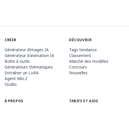
CRÉER
DÉCOUVRIR
Générateur d’images IA
Tags tendance
Générateur d'animation IA
Classement
Boîte à outils
Marché des modèles
Générateurs thématiques
Concours
Entraîner un LoRA
Nouvelles
Agent Mio.2
Studio
À PROPOS
TARIFS ET AIDE
Document PixAI
Adhésion
Comment utiliser PixAI
Packs de crédits
Tsubaki.2
Contact
APPLICATION MOBILE
Découvrir Mio