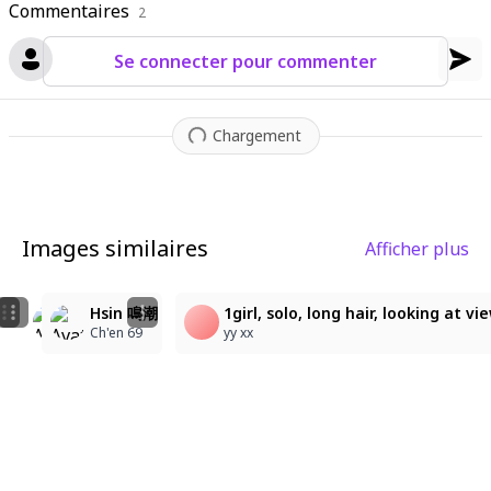
Commentaires
2
Se connecter pour commenter
Chargement
Images similaires
Afficher plus
5
8
🦊☂️
Hsin 鳴潮
1girl, solo, long hair, looking at
lilubel
あひゃ
Ch'en 69
yy xx