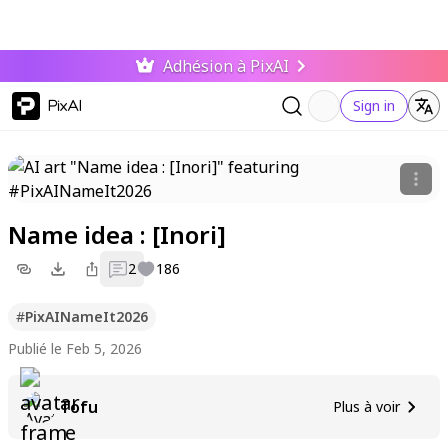
Adhésion à PixAI
PixAI
Sign in
Name idea : [Inori]
2
186
#
PixAINameIt2026
Publié le Feb 5, 2026
Tofu
Plus à voir