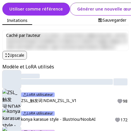
Utiliser comme référence
Générer une nouvelle œuv
Sauvegarder
Invitations
Lorem ipsum dolor sit amet, consectetur adipiscing elit, sed do
Caché par l'auteur
eiusmod tempor incididunt ut labore et dolore magna aliqua. Ut
enim ad minim veniam, quis nostrud exercitation ullamco
laboris nisi ut aliquip ex ea commodo consequat. Duis aute irure
Upscale
dolor in reprehenderit in voluptate velit esse cillum dolore eu
fugiat nulla pariatur. Excepteur sint occaecat cupidatat non
Modèle et LoRA utilisés
proident, sunt in culpa qui officia deserunt mollit anim id est
laborum.
LoRA utilisateur
ZSL_触发词:NDAN_ZSL_IL_V1
98
LoRA utilisateur
konya karasue style - Illustriou/NoobAI
172