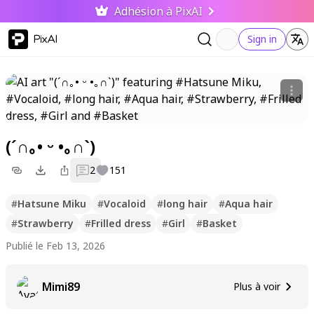
Adhésion à PixAI
PixAI
Sign in
(⁠´⁠∩⁠｡⁠•⁠ ⁠ᵕ⁠ ⁠•⁠｡⁠∩⁠`⁠)
2
151
#
Hatsune Miku
#
Vocaloid
#
long hair
#
Aqua hair
#
Strawberry
#
Frilled dress
#
Girl
#
Basket
Publié le Feb 13, 2026
Mimi89
Plus à voir