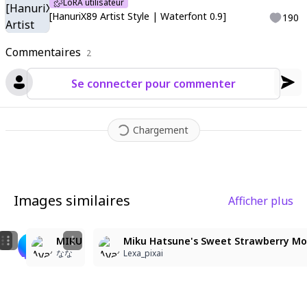
LoRA utilisateur
[HanuriX89 Artist Style | Waterfont 0.9]
190
Commentaires
2
Se connecter pour commenter
Chargement
Images similaires
Afficher plus
4
6
6
いちごをテーマにした和服風の少女
Hatsune Miku's Sweet Strawberry Moment!
MIKU
Miku Hatsune's Sweet Strawberry M
しお
Lexa_pixai
なな
Lexa_pixai