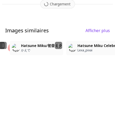
Chargement
Images similaires
Afficher plus
1
2
A medium shot from a 3/4 back view features a cute an
1girl, hatsune miku\(vocaloid\), working at clothing 
Hatsune Miku/初音ミク
Hatsune Miku Celebr
小狐狸
シキ
かえで
Lexa_pixai