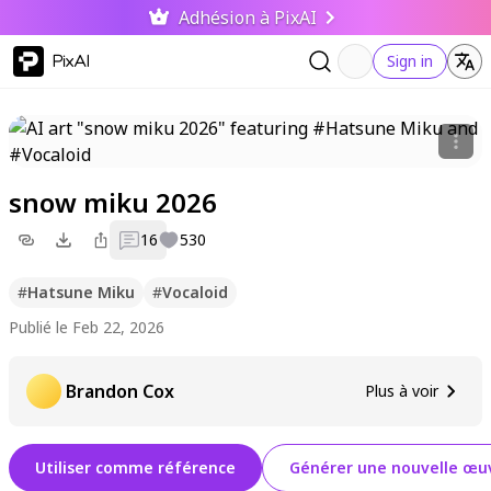
Adhésion à PixAI
PixAI
Sign in
snow miku 2026
16
530
#
Hatsune Miku
#
Vocaloid
Publié le Feb 22, 2026
Brandon Cox
Plus à voir
Utiliser comme référence
Générer une nouvelle œuv