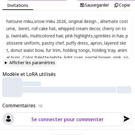
Sauvegarder
Copie
Invitations
hatsune miku
,
snow miku 2026
,
original design
,
alternate cost
ume
,
beret
,
roll cake hat
,
whipped cream decor
,
cherry on to
p
,
twintails
,
multicolored hair
,
pink highlights
,
sprinkles in hair
,
p
atisserie uniform
,
pastry chef
,
puffy dress
,
apron
,
layered skir
t
,
donut waist bow
,
fur trim
,
holding tongs
,
holding tray
,
anim
al buns
,
Color Palette:(white, light cyan, pastel brown, pink, so
Afficher les paramètres
ft colors)
Modèle et LoRA utilisés
Commentaires
16
Se connecter pour commenter