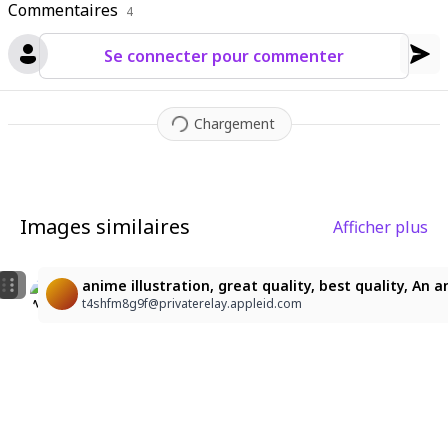
Commentaires
4
Se connecter pour commenter
Chargement
Images similaires
Afficher plus
1
2
anime illustration, great quality, best quality, An
1052
1052
t4shfm8g9f@privaterelay.appleid.com