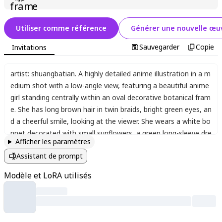
Utiliser comme référence
Générer une nouvelle œuv
Sauvegarder
Copie
Invitations
artist: shuangbatian. A highly detailed anime illustration in a m
edium shot with a low-angle view
,
featuring a beautiful anime
girl standing centrally within an oval decorative botanical fram
e. She has long brown hair in twin braids
,
bright green eyes
,
an
d a cheerful smile
,
looking at the viewer. She wears a white bo
nnet decorated with small sunflowers
,
a green long-sleeve dre
Afficher les paramètres
ss with puffed sleeves
,
a white ruffled apron
,
and a layered pla
Assistant de prompt
id skirt with floral embroidery along the hem that flows slightl
y in the wind. Her hands hold a basket filled with sunflowers a
Modèle et LoRA utilisés
nd red tulips. She is surrounded by a lush garden of plants and
flowers. Soft sunlight bathes the scene in natural lighting with
painterly shading
,
delicate lineart
,
conveying a pastoral countr
yside atmosphere
,
masterpiece quality
,
best quality.