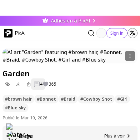
Adhésion à PixAI
PixAI
Sign in
Garden
4
365
#
brown hair
#
Bonnet
#
Braid
#
Cowboy Shot
#
Girl
#
Blue sky
Publié le Mar 10, 2026
𝑬𝒗𝒆𝒍𝒚𝒏
Plus à voir