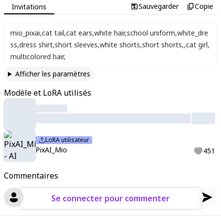
Sauvegarder
Copie
Invitations
mio_pixai
,
cat tail
,
cat ears
,
white hair
,
school uniform
,
white_dre
ss
,
dress shirt
,
short sleeves
,
white shorts
,
short shorts
,
,
cat girl
,
multicolored hair
,
Afficher les paramètres
Modèle et LoRA utilisés
LoRA utilisateur
PixAI_Mio
451
Commentaires
Se connecter pour commenter