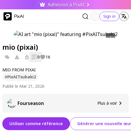
Adhésion à PixAI
PixAI
Sign in
mio (pixai)
0
16
MIO FROM PIXAI
#
PixAITsubaki2
Publié le Mar 21, 2026
Fourseason
Plus à voir
Utiliser comme référence
Générer une nouvelle œuv