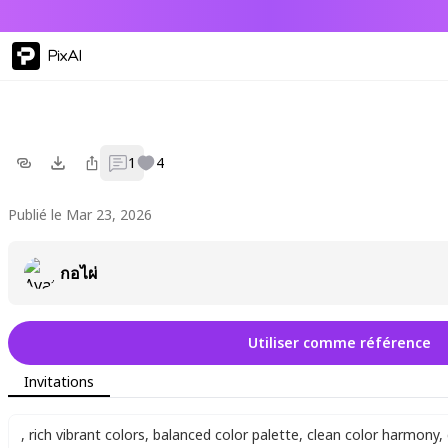
PixAI
1
4
Publié le Mar 23, 2026
กอไผ่
Utiliser comme référence
Invitations
,
rich vibrant colors
,
balanced color palette
,
clean color harmony
,