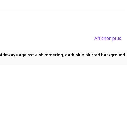
Afficher plus
long, untied purple hair flowing freely down her back and loos
eways against a shimmering, dark blue blurred background. He ha