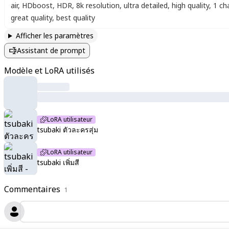
air
,
HDboost
,
HDR
,
8k resolution
,
ultra detailed
,
high quality
,
1 ch
great quality
,
best quality
Afficher les paramètres
Assistant de prompt
Modèle et LoRA utilisés
LoRA utilisateur
tsubaki ตัวละครสุ่ม
LoRA utilisateur
tsubaki เพิ่มสี
Commentaires
1