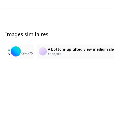
Images similaires
2
16
1
2
Rosalia
character: keqing_(opulent_splendor)_(genshin_impac
A bottom-up tilted view medium shot 
Kelvix76
JustВлад
Creatorcollection
Хадиджа