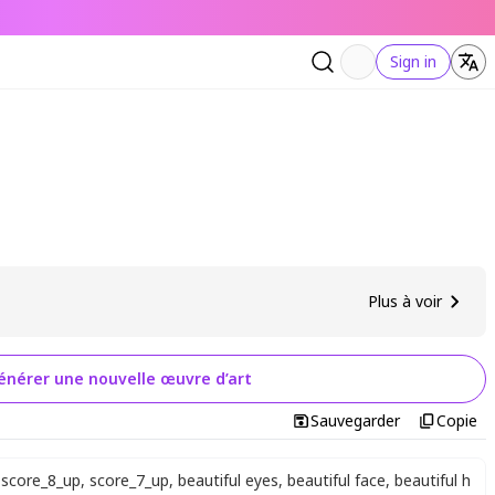
Sign in
Plus à voir
énérer une nouvelle œuvre d’art
Sauvegarder
Copie
score_8_up
,
score_7_up
,
beautiful eyes
,
beautiful face
,
beautiful h