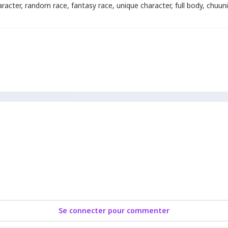
aracter
,
random race
,
fantasy race
,
unique character
,
full body
,
chuun
Se connecter pour commenter