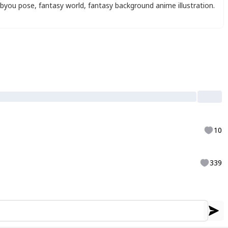
ibyou pose
,
fantasy world
,
fantasy background anime illustration.
10
339