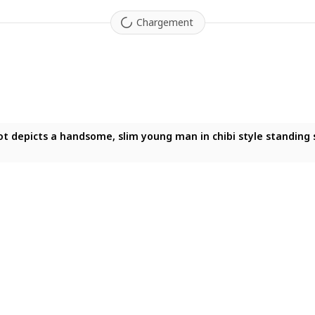
Chargement
t), Mature woman depiction of Keqing from Genshin Impact with 
depicts a handsome, slim young man in chibi style standing sid