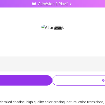
Adhésion à PixAI
G
detailed shading
,
high quality color grading
,
natural color transitions
,