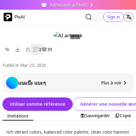
Adhésion à PixAI
PixAI
Sign in
2
35
Publié le Mar 23, 2026
เเบเเบ๊ะ เเบะๆ
Plus à voir
Utiliser comme référence
Générer une nouvelle œuv
Sauvegarder
Copie
Invitations
rich vibrant colors
,
balanced color palette
,
clean color harmon