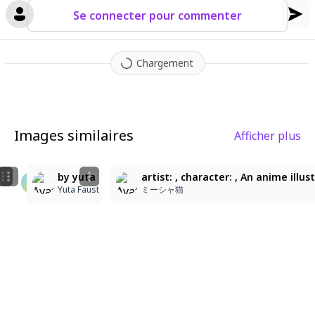
Se connecter pour commenter
Chargement
Images similaires
Afficher plus
1
3
semi-realistic anime,stylized realism,thin clean line
⋆꙳•̩̩͙❅*̩̩͙‧͙
by yuta
artist: , character: , An anime il
미네엘
るる
Yuta Faust
ミーシャ猫