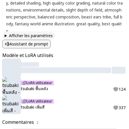
y
,
detailed shading
,
high quality color grading
,
natural color tra
nsitions
,
environmental details
,
slight depth of field
,
atmosph
eric perspective
,
balanced composition
,
beast ears tribe
,
full b
ody
,
fantasy world anime illustration. great quality
,
best qualit
y
Afficher les paramètres
Assistant de prompt
Modèle et LoRA utilisés
LoRA utilisateur
tsubaki พื้นหลัง
124
LoRA utilisateur
tsubaki เพิ่มสี
337
Commentaires
2