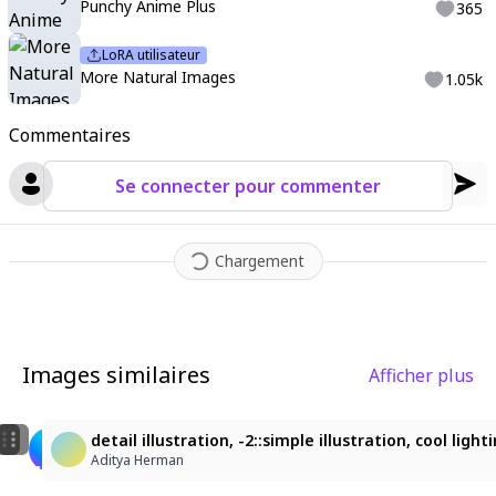
Punchy Anime Plus
365
LoRA utilisateur
More Natural Images
1.05k
Commentaires
Se connecter pour commenter
Chargement
Images similaires
Afficher plus
5
チアリーダーの少女！
活力十足的啦啦隊女孩！
detail illustration, -2::simple illustration, cool li
kagaya757
dongdong
Aditya Herman