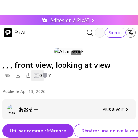
Adhésion à PixAI
PixAI
Sign in
, , , front view, looking at view
0
7
Publié le Apr 13, 2026
あおぞー
Plus à voir
Utiliser comme référence
Générer une nouvelle œuv