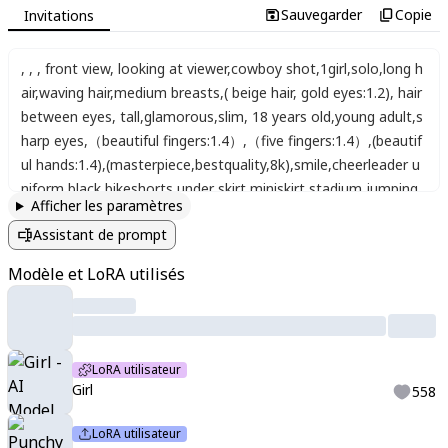
Sauvegarder
Copie
Invitations
,
,
,
front view
,
looking at viewer
,
cowboy shot
,
1girl
,
solo
,
long h
air
,
waving hair
,
medium breasts
,
( beige hair, gold eyes:1.2)
,
hair
between eyes
,
tall
,
glamorous
,
slim
,
18 years old
,
young adult
,
s
harp eyes
,
（beautiful fingers:1.4）
,
（five fingers:1.4）
,
(beautif
ul hands:1.4)
,
(masterpiece,bestquality,8k)
,
smile
,
cheerleader u
niform
,
black bikeshorts under skirt
,
miniskirt
,
stadium jumping
,
Afficher les paramètres
holding pom pom(cheerleading)
,
morning
,
outdoor
,
open mou
Assistant de prompt
th
,
pastel color
,
kawaiistyle
Modèle et LoRA utilisés
LoRA utilisateur
Girl
558
LoRA utilisateur