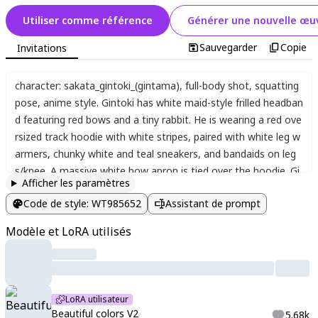
Utiliser comme référence
Générer une nouvelle œuv
Sauvegarder
Copie
Invitations
character: sakata_gintoki_(gintama)
,
full-body shot
,
squatting
pose
,
anime style. Gintoki has white maid-style frilled headban
d featuring red bows and a tiny rabbit. He is wearing a red ove
rsized track hoodie with white stripes
,
paired with white leg w
armers
,
chunky white and teal sneakers
,
and bandaids on leg
s/knee. A massive white bow apron is tied over the hoodie. Gi
Afficher les paramètres
ntoki has a flat
,
neutral expression and rests his chin on his ha
Code de style
:
WT985652
Assistant de prompt
nd. Solid yellow background. Stylized character illustration
,
uni
que clothing fusion
,
soft shading
,
high contrast
,
graphic desig
Modèle et LoRA utilisés
n elements
,
beautiful light
,
best shadow
,
color blink
,
soft skin
,
sketch lines
LoRA utilisateur
Beautiful colors V2
5.68k