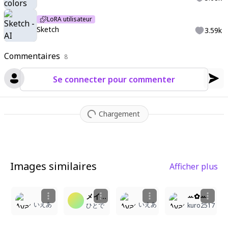
LoRA utilisateur
Sketch
3.59k
Commentaires
8
Se connecter pour commenter
Chargement
Images similaires
Afficher plus
3
6
3
1
メイドおじさん
ꕀ✿ꕀ
いえあ
いえあ
ひとで
kuro2517