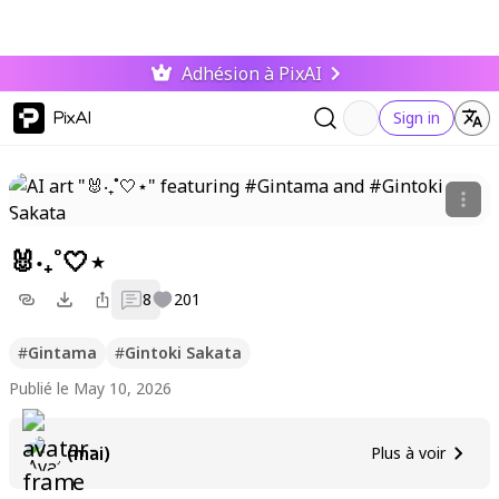
Adhésion à PixAI
PixAI
Sign in
🐰‧₊˚🤍⋆
8
201
#
Gintama
#
Gintoki Sakata
Publié le May 10, 2026
(mai)
Plus à voir