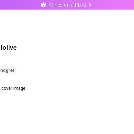
Adhésion à PixAI
lolive
inogre)