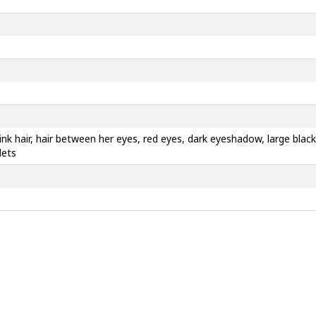
pink hair, hair between her eyes, red eyes, dark eyeshadow, large bla
lets