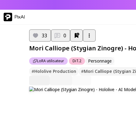
PixAI
33
0
Mori Calliope (Stygian Zinogre) - Ho
Personnage
LoRA utilisateur
DiT.2
#
Hololive Production
#
Mori Calliope (Stygian Z