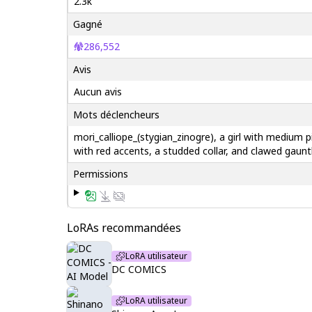
2.3k
Gagné
286,552
Avis
Aucun avis
Mots déclencheurs
mori_calliope_(stygian_zinogre), a girl with medium 
with red accents, a studded collar, and clawed gaunt
Permissions
LoRAs recommandées
LoRA utilisateur
DC COMICS
LoRA utilisateur