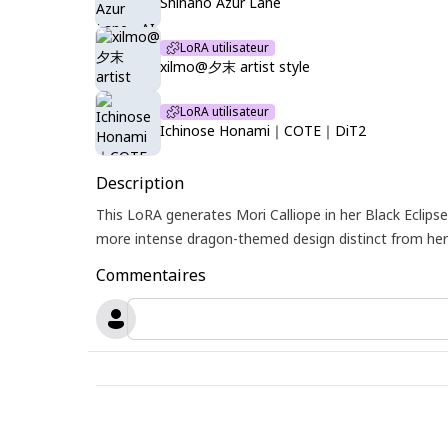
Shinano Azur Lane
LoRA utilisateur
xilmo@夕末 artist style
LoRA utilisateur
Ichinose Honami｜COTE｜DiT2
Description
This LoRA generates Mori Calliope in her Black Eclipse
more intense dragon-themed design distinct from her
Commentaires