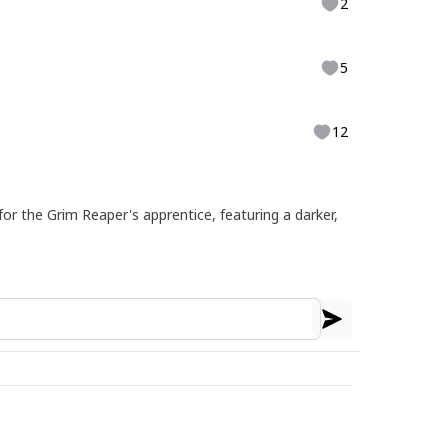
2
5
12
or the Grim Reaper's apprentice, featuring a darker,