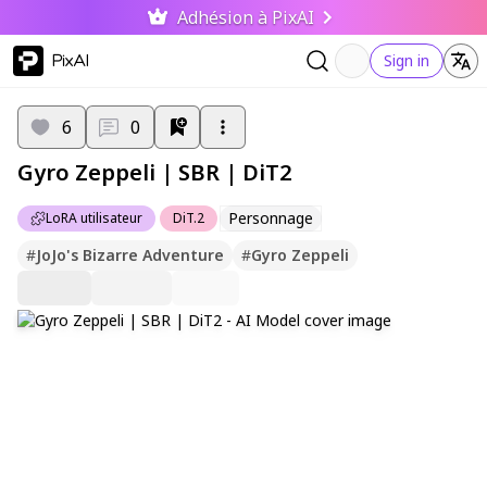
Adhésion à PixAI
PixAI
Sign in
6
0
Gyro Zeppeli | SBR | DiT2
Personnage
LoRA utilisateur
DiT.2
#
JoJo's Bizarre Adventure
#
Gyro Zeppeli