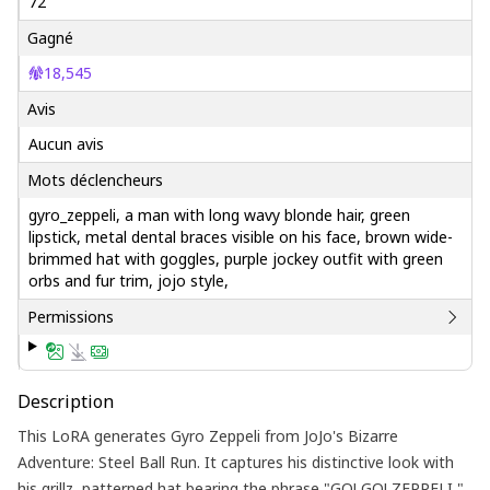
72
Gagné
18,545
Avis
Aucun avis
Mots déclencheurs
gyro_zeppeli, a man with long wavy blonde hair, green
lipstick, metal dental braces visible on his face, brown wide-
brimmed hat with goggles, purple jockey outfit with green
orbs and fur trim, jojo style,
Permissions
Description
This LoRA generates Gyro Zeppeli from JoJo's Bizarre
Adventure: Steel Ball Run. It captures his distinctive look with
his grillz, patterned hat bearing the phrase "GO! GO! ZEPPELI,"